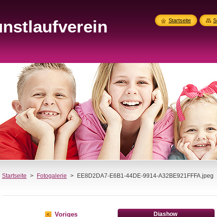
nstlaufverein
Startseite
S
Startseite
>
Fotogalerie
>
EE8D2DA7-E6B1-44DE-9914-A32BE921FFFA.jpeg
Voriges
Diashow