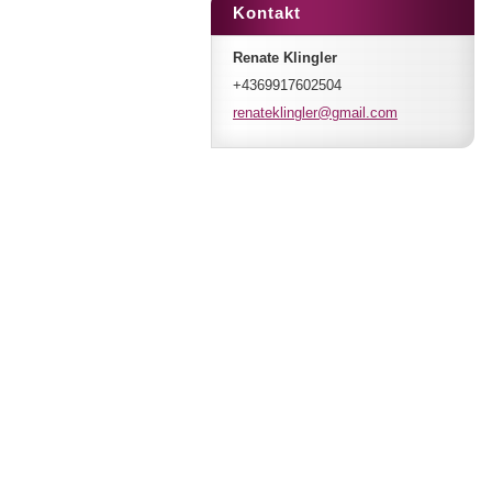
Kontakt
Renate Klingler
+4369917602504
renatekl
ingler@g
mail.com