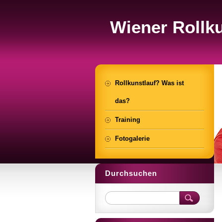
Wiener Rollku
Rollkunstlauf? Was ist
das?
Training
Fotogalerie
Durchsuchen